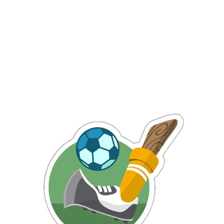
Champions J4
ivisión
Oviedo - Osasuna
Oviedo DNB
División
Córdoba - Ceuta
Córdoba
División
Zaragoza - Deportivo
Zaragoza
ivisión
Real Sociedad - Athletic
Real Sociedad DNB
ivisión
Combinada - Segunda J11 y
Málaga más de 0.5 goles
Liga J11
+ At.Madrid
ivisión
Osasuna - Celta
Celta DNB
ivisión
Athletic - Getafe
Athletic