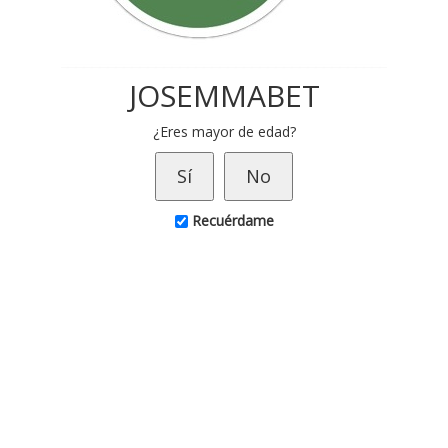
ivisión
Combinada - Mundial
Chipre + Real Sociedad
Qualifiers y Liga J10
DNB
ivisión
Combinada - Liga J8 y
Alavés DNB + Athletic
Champions J3
JOSEMMABET
ns/UEFA
Arsenal - At.Madrid
At.Madrid más de 0.5
¿Eres mayor de edad?
goles
División
Santander - Deportivo
Deportivo DNB
Sí
No
Recuérdame
ivisión
Elche - Athletic
Athletic
División
Combinada - Segunda J10 y
Zaragoza + Athletic DNB
Liga J10
ivisión
Combinada Liga - Jornada 9
At.Madrid + Barcelona
ivisión
Villarreal - Betis
Ambos marcan